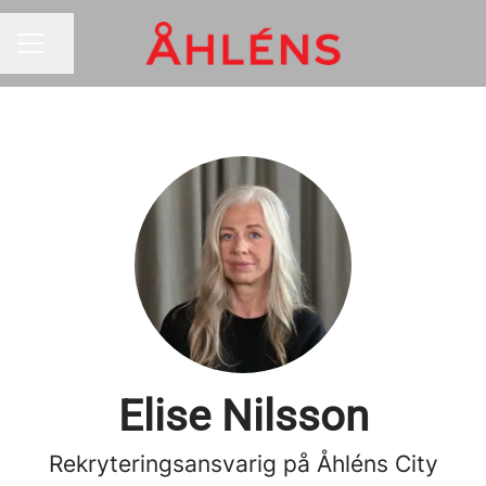
Dela sidan
KARRIÄRMENY
Elise Nilsson
Rekryteringsansvarig på Åhléns City