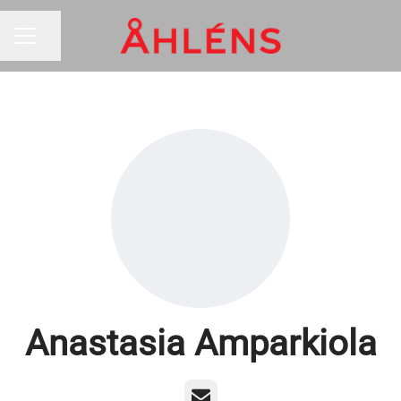
Dela sidan
KARRIÄRMENY
Anastasia Amparkiola
E-post