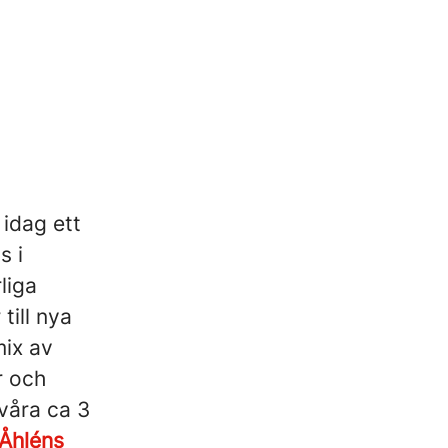
 idag ett
s i
liga
till nya
ix av
ar och
 våra ca 3
Åhléns