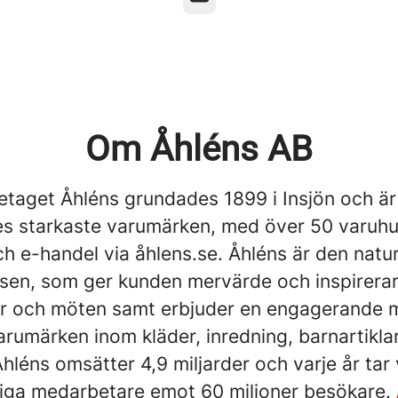
Om Åhléns AB
etaget Åhléns grundades 1899 i Insjön och är
es starkaste varumärken, med över 50 varuhu
h e-handel via åhlens.se. Åhléns är den natur
sen, som ger kunden mervärde och inspirerar 
r och möten samt erbjuder en engagerande m
arumärken inom kläder, inredning, barnartikl
hléns omsätter 4,9 miljarder och varje år tar
liga medarbetare emot 60 miljoner besökare.