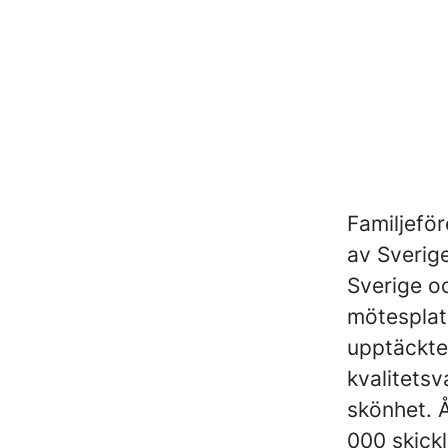
Familjeför
av Sverig
Sverige oc
mötesplat
upptäckte
kvalitetsv
skönhet. Å
000 skick